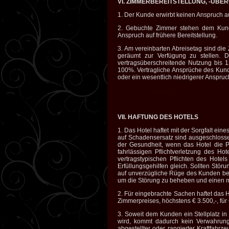
VI. ZIMMERBEREITSTELLUNG, -ÜB
1. Der Kunde erwirbt keinen Anspruch au
2. Gebuchte Zimmer stehen dem Kund
Anspruch auf frühere Bereitstellung.
3. Am vereinbarten Abreisetag sind di
geräumt zur Verfügung zu stellen.
vertragsüberschreitende Nutzung bis 1
100%. Vertragliche Ansprüche des Kunde
oder ein wesentlich niedrigerer Anspruc
VII. HAFTUNG DES HOTELS
1. Das Hotel haftet mit der Sorgfalt ei
auf Schadensersatz sind ausgeschloss
der Gesundheit, wenn das Hotel die Pfl
fahrlässigen Pflichtverletzung des Ho
vertragstypischen Pflichten des Hotels
Erfüllungsgehilfen gleich. Sollten Stör
auf unverzügliche Rüge des Kunden bemü
um die Störung zu beheben und einen m
2. Für eingebrachte Sachen haftet das
Zimmerpreises, höchstens € 3.500,-, für
3. Soweit dem Kunden ein Stellplatz in
wird, kommt dadurch kein Verwahrun
abgestellter oder rangierter Kraftfahrz